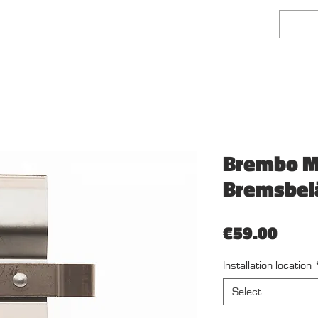
face Finishing
Fairlady Z Shop
Mehr
Brembo M
Bremsbel
Price
€59.00
Installation location
Select