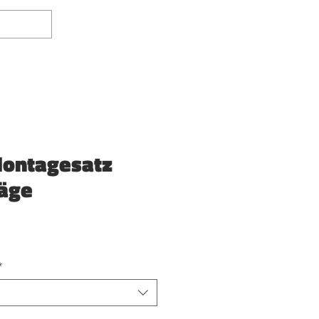
Log In
ontagesatz
äge
*