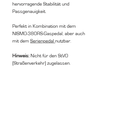
hervorragende Stabilität und
Passgenauigkeit.
Perfekt in Kombination mit dem
NISMO-380RS-Gaspedal, aber auch
mit dem
Serienpedal
nutzbar.
Hinweis:
Nicht für den StVO
(Straßenverkehr) zugelassen.
Give us a
cal
Tel .:
0172 7 27 46 32
Send a
Message
info@cv2design.de