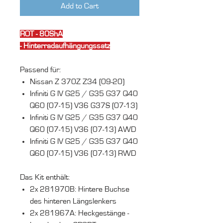
Add to Cart
ROT - 80ShA
- Hinterradaufhängungssatz
Passend für:
Nissan Z 370Z Z34 (09-20)
Infiniti G IV G25 / G35 G37 Q40
Q60 (07-15) V36 G37S (07-13)
Infiniti G IV G25 / G35 G37 Q40
Q60 (07-15) V36 (07-13) AWD
Infiniti G IV G25 / G35 G37 Q40
Q60 (07-15) V36 (07-13) RWD
Das Kit enthält:
2x 281970B: Hintere Buchse
des hinteren Längslenkers
2x 281967A: Heckgestänge -