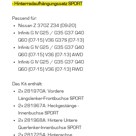
- Hinterradaufhängungssatz SPORT
Passend für:
Nissan Z 370Z Z34 (09-20)
Infiniti G IV G25 / G35 G37 Q40
Q60 (07-15) V36 G37S (07-13)
Infiniti G IV G25 / G35 G37 Q40
Q60 (07-15) V36 (07-13) AWD
Infiniti G IV G25 / G35 G37 Q40
Q60 (07-15) V36 (07-13) RWD
Das Kit enthält:
2x 281970A: Vordere
Längslenker-Frontbuchse SPORT
2x 281967A: Heckgestänge -
Innenbuchse SPORT
2x 281968A: Hintere Untere
Querlenker-Innenbuchse SPORT
2x 281725A: Hinterachse