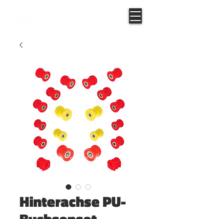
Hinterachse PU-
Buchsenset -