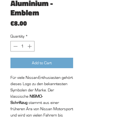
Aluminium -
Emblem
Price
€8.00
Quantity
*
Add to Cart
Für viele Nissan-Enthusiasten gehört
dieses Logo zu den bekanntesten
Symbolen der Marke. Der
klassische
NISMO-
Schriftzug
stammt aus einer
früheren Ära von Nissan Motorsport
und wird von vielen Fahrern bis