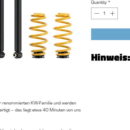
Quantity
*
Hinweis
Gutscheine können b
eingelöst werden.
r renommierten KW-Familie und werden
fertigt – das liegt etwa 40 Minuten von uns