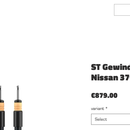
face Finishing
Fairlady Z Shop
Mehr
ST Gewin
Nissan 3
Pri
€879.00
variant
*
Select