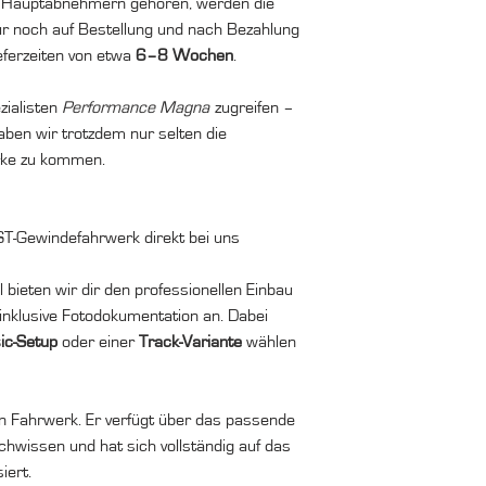
n Hauptabnehmern gehören, werden die
r noch auf Bestellung und nach Bezahlung
eferzeiten von etwa
6–8 Wochen
.
zialisten
Performance Magna
zugreifen –
ben wir trotzdem nur selten die
erke zu kommen.
ST-Gewindefahrwerk direkt bei uns
l bieten wir dir den professionellen Einbau
inklusive Fotodokumentation an. Dabei
ic-Setup
oder einer
Track-Variante
wählen
n Fahrwerk. Er verfügt über das passende
wissen und hat sich vollständig auf das
iert.