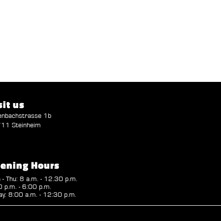
sit us
enbachstrasse 1b
11 Steinheim
ening Hours
- Thu: 8 a.m. - 12.30 p.m.
 p.m. - 6:00 p.m.
ay: 8:00 a.m. - 12:30 p.m.