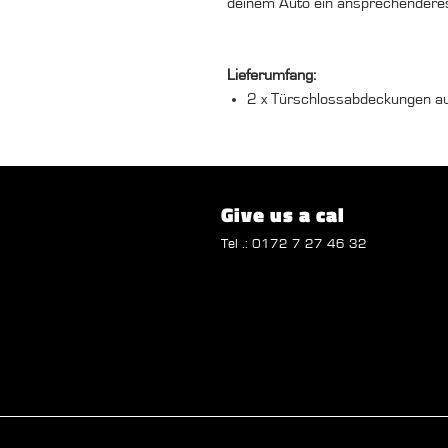
deinem Auto ein ansprechenderes
Lieferumfang:
2 x Türschlossabdeckungen a
Give us a cal
Tel .: 0172 7 27 46 32