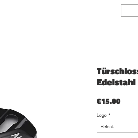
face Finishing
Fairlady Z Shop
Mehr
Türschlo
Edelstahl
Price
€15.00
Logo
*
Select