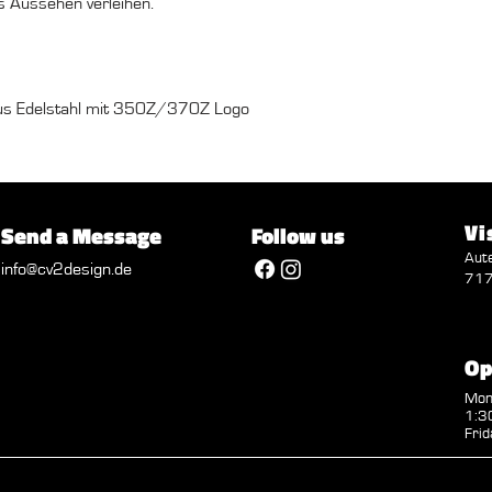
 Aussehen verleihen.
us Edelstahl mit 350Z/370Z Logo
Vi
Send a Message
Follow us
Aut
info@cv2design.de
717
Op
Mon 
1:30
Frid