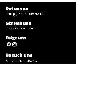
Ruf uns an
+49 (0) 7144 998 43 99
Schreib uns
info@cv2design.de
Folge uns
Besuch uns
Autenbachstraße 1b
71711 Steinheim
Öffnungszeiten
Mo - Do: 09:00 - 12:30 Uhr
13.30 - 18.00
Uhr
Fr: 09:00 - 12:30 Uhr
Impressum