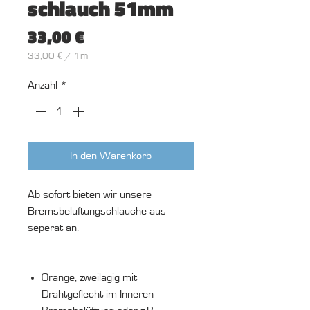
schlauch 51mm
Preis
33,00 €
33,00 €
/
1m
33,00 €
pro
Anzahl
*
1
Meter
In den Warenkorb
Ab sofort bieten wir unsere
Bremsbelüftungschläuche aus
seperat an.
Orange, zweilagig mit
Drahtgeflecht im Inneren