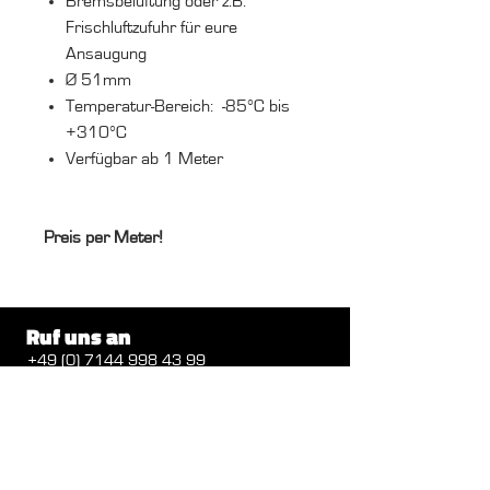
Bremsbelüftung oder z.B.
Frischluftzufuhr für eure
Ansaugung
Ø 51mm
Temperatur-Bereich: -85°C bis
+310°C
Verfügbar ab 1 Meter
Preis per Meter!
Ruf uns an
+49 (0) 7144 998 43 99
Schreib uns
info@cv2design.de
Folge uns