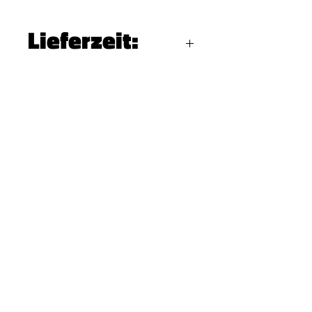
Lieferzeit:
4–5 Werktage
Ruf uns an
+49 (0) 7144 998 43 99
Schreib uns
info@cv2design.de
Folge uns
Besuch uns
Autenbachstraße 1b
71711 Steinheim