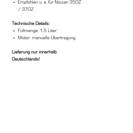
Empfohlen u. a. für Nissan 350Z
/ 370Z
Technische Details:
Füllmenge: 1,5 Liter
Motor: manuelle Übertragung
Lieferung nur innerhalb
Deutschlands!
Technisches
Datenblatt
https://azupim01.motul.com/medi
Sicherheitsdatenblatt
a/motulData/DO/base/gear_com
petition_75w-
https://www.motul.com/de-
140_de_de_motul_34300_20240
DE/products/34300?