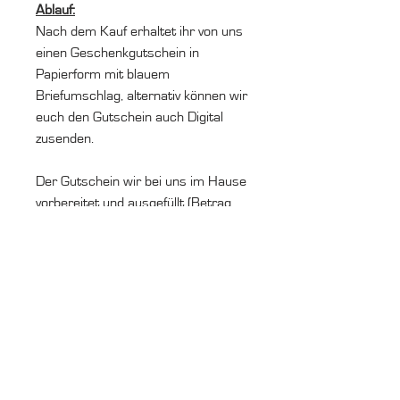
Ablauf:
Nach dem Kauf erhaltet ihr von uns
einen Geschenkgutschein in
Papierform mit blauem
Briefumschlag, alternativ können wir
euch den Gutschein auch Digital
zusenden.
Der Gutschein wir bei uns im Hause
vorbereitet und ausgefüllt (Betrag,
Ausstelldatum und Firmenstempel).
Ruf uns an
+49 (0) 7144 998 43 99
Schreib uns
info@cv2design.de