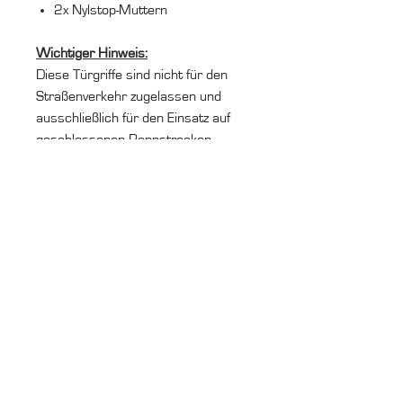
2x Nylstop-Muttern
Wichtiger Hinweis:
Diese Türgriffe sind nicht für den
Straßenverkehr zugelassen und
ausschließlich für den Einsatz auf
geschlossenen Rennstrecken
vorgesehen.
Installationstipp:
Eine detaillierte Montageanleitung
(Video) wird vor dem Versand
bereitgestellt, um den Einbau so
einfach wie möglich zu gestalten.
Ruf uns an
+49 (0) 7144 998 43 99