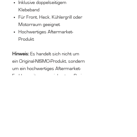
Inklusive doppelseitigem
Klebeband
Für Front, Heck, Kühlergrill oder
Motorraum geeignet
Hochwertiges Aftermarket-
Produkt
Hinweis:
Es handelt sich nicht um
ein Original-NISMO-Produkt, sondern
um ein hochwertiges Aftermarket-
Emblem mit ausgezeichnetem Preis-
Leistungs-Verhältnis.
Ruf uns an
+49 (0) 7144 998 43 99
Schreib uns
info@cv2design.de