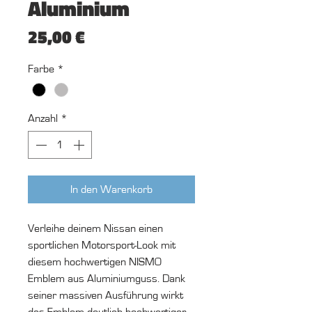
Aluminium
Preis
25,00 €
Farbe
*
Anzahl
*
In den Warenkorb
Verleihe deinem Nissan einen
sportlichen Motorsport-Look mit
diesem hochwertigen NISMO
Emblem aus Aluminiumguss. Dank
seiner massiven Ausführung wirkt
das Emblem deutlich hochwertiger