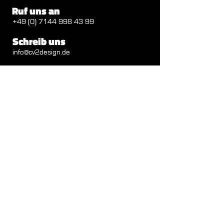
Ruf uns an
+49 (0) 7144 998 43 99
Schreib uns
info@cv2design.de
Folge uns
Besuch uns
Autenbachstraße 1b
71711 Steinheim
Öffnungszeiten
Mo - Do: 09:00 - 12:30 Uhr
13.30 - 18.00
Uhr
Fr: 09:00 - 12:30 Uhr
Impressum