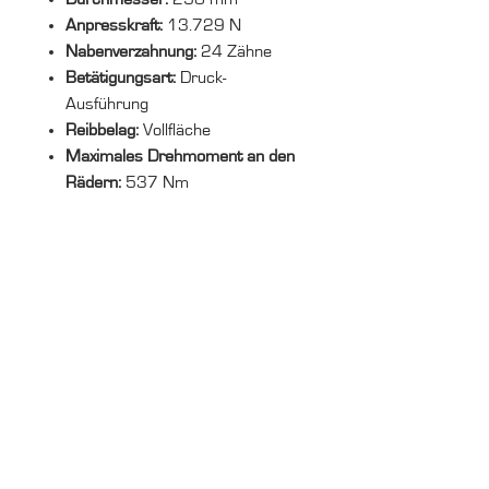
Anpresskraft:
13.729 N
Nabenverzahnung:
24 Zähne
Betätigungsart:
Druck-
Ausführung
Reibbelag:
Vollfläche
Maximales Drehmoment an den
Rädern:
537 Nm
Lieferzeit:
10–14 Werktage
Ruf uns an
+49 (0) 7144 998 43 99