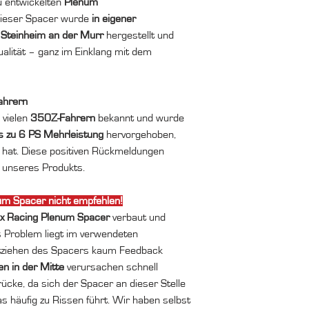
u entwickelten
Plenum
Dieser Spacer wurde
in eigener
n
Steinheim an der Murr
hergestellt und
ualität – ganz im Einklang mit dem
ahrern
 vielen
350Z-Fahrern
bekannt und wurde
is zu 6 PS Mehrleistung
hervorgehoben,
 hat. Diese positiven Rückmeldungen
e unseres Produkts.
m Spacer nicht empfehlen!
ox Racing Plenum Spacer
verbaut und
 Problem liegt im verwendeten
stziehen des Spacers kaum Feedback
en in der Mitte
verursachen schnell
ke, da sich der Spacer an dieser Stelle
as häufig zu Rissen führt. Wir haben selbst