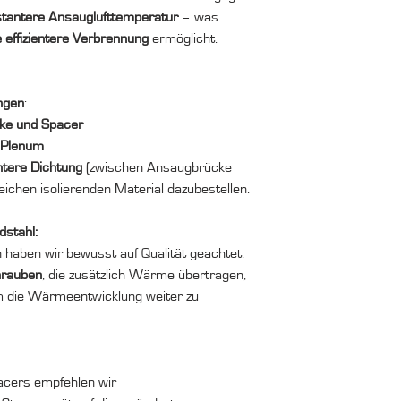
tantere Ansauglufttemperatur
– was
 effizientere Verbrennung
ermöglicht.
ngen
:
ke und Spacer
 Plenum
ntere Dichtung
(zwischen Ansaugbrücke
chen isolierenden Material dazubestellen.
dstahl:
haben wir bewusst auf Qualität geachtet.
hrauben
, die zusätzlich Wärme übertragen,
m die Wärmeentwicklung weiter zu
cers empfehlen wir