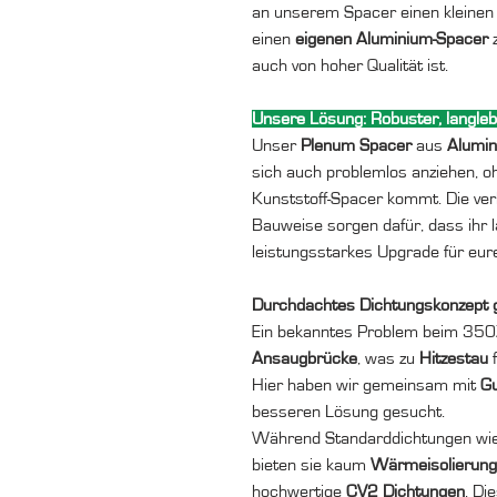
an unserem Spacer einen kleinen 
einen
eigenen Aluminium-Spacer
z
auch von hoher Qualität ist.
Unsere Lösung: Robuster, langleb
Unser
Plenum Spacer
aus
Alumi
sich auch problemlos anziehen, 
Kunststoff-Spacer kommt. Die ver
Bauweise sorgen dafür, dass ihr l
leistungsstarkes Upgrade für e
Durchdachtes Dichtungskonzept g
Ein bekanntes Problem beim 350Z
Ansaugbrücke
, was zu
Hitzestau
f
Hier haben wir gemeinsam mit
Gu
besseren Lösung gesucht.
Während Standarddichtungen wie z.
bieten sie kaum
Wärmeisolierung
hochwertige
CV2 Dichtungen
. Di