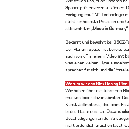
Wir freuen uns, euch unseren ne
Spacer
präsentieren zu können. 
Fertigung
mit
CNC-Technologie
i
steht für höchste Präzision und Q
altbewährten
„Made in Germany“
.
Bekannt und bewährt bei 350Z-F
Der Plenum Spacer ist bereits bei
auch von JP in einem Video
mit b
was einen kleinen Hype ausgelöst
sprechen für sich und die Vorteil
Warum wir den Blox Racing Plenu
Wir haben über die Jahre den
Bl
müssen leider davon abraten. Das
Kunststoffmaterial, das beim Fe
bietet. Besonders die
Distanzhüls
Beschädigungen an der Ansaugbrüc
nicht ordentlich anziehen lässt, w