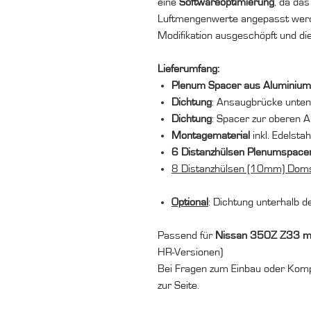
eine
Softwareoptimierung
, da das
Luftmengenwerte angepasst werden
Modifikation ausgeschöpft und di
Lieferumfang:
Plenum Spacer aus Alumini
Dichtung
: Ansaugbrücke unte
Dichtung
: Spacer zur oberen 
Montagematerial
inkl. Edelsta
6 Distanzhülsen Plenumspace
8 Distanzhülsen (10mm) Dom
Optional
: Dichtung unterhalb 
Passend für
Nissan 350Z Z33 m
HR-Versionen)
Bei Fragen zum Einbau oder Kompa
zur Seite.