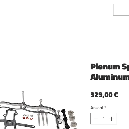
rflächentechnik
Fairlady Z Shop
Plenum Sp
Aluminu
Pre
329,00 €
Anzahl
*