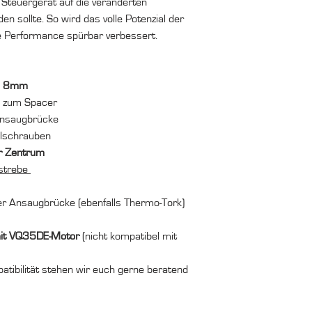
 Steuergerät auf die veränderten
 sollte. So wird das volle Potenzial der
e Performance spürbar verbessert.
um 8mm
n zum Spacer
Ansaugbrücke
hlschrauben
r Zentrum
strebe
der Ansaugbrücke (ebenfalls Thermo-Tork)
it VQ35DE-Motor
(nicht kompatibel mit
tibilität stehen wir euch gerne beratend