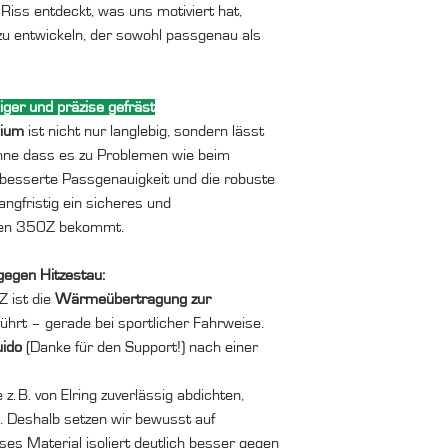
Riss entdeckt, was uns motiviert hat,
u entwickeln, der sowohl passgenau als
iger und präzise gefräst
nium
ist nicht nur langlebig, sondern lässt
ohne dass es zu Problemen wie beim
besserte Passgenauigkeit und die robuste
angfristig ein sicheres und
uren 350Z bekommt.
egen Hitzestau:
 ist die
Wärmeübertragung zur
ührt – gerade bei sportlicher Fahrweise.
ido
(Danke für den Support!) nach einer
 B. von Elring zuverlässig abdichten,
. Deshalb setzen wir bewusst auf
eses Material isoliert deutlich besser gegen