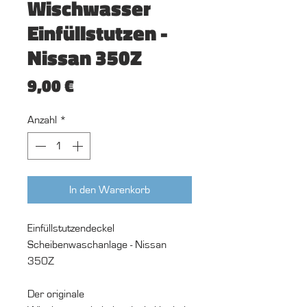
Wischwasser
Einfüllstutzen -
Nissan 350Z
Preis
9,00 €
Anzahl
*
In den Warenkorb
Einfüllstutzendeckel
Scheibenwaschanlage - Nissan
350Z
Der originale