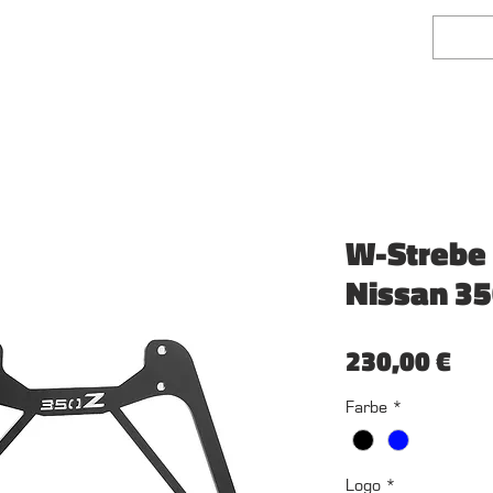
rflächentechnik
Fairlady Z Shop
W-Strebe 
Nissan 3
Pre
230,00 €
Farbe
*
Logo
*