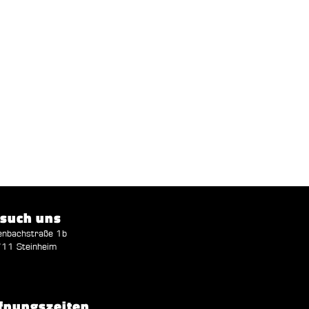
such uns
enbachstraße 1b
11 Steinheim
fnungszeiten