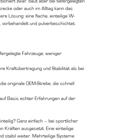
ioniert zwar, baut aber bei tiefergelegten
trecke oder auch im Alltag kann das
e Lösung: eine flache, einteilige W-
 vorbehandelt und pulverbeschichtet.
iefergelegte Fahrzeuge, weniger
e Kraftübertragung und Stabilität als bei
die originale OEM-Strebe, die schnell
auf Basis echter Erfahrungen auf der
inteilig? Ganz einfach – bei sportlicher
n Kräften ausgesetzt. Eine einteilige
und stabil weiter. Mehrteilige Systeme