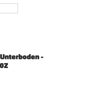
Anmelden
Unterboden -
50Z
is