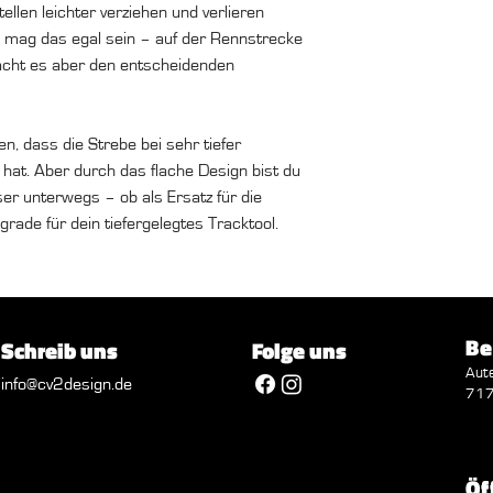
llen leichter verziehen und verlieren
ße mag das egal sein – auf der Rennstrecke
acht es aber den entscheidenden
en, dass die Strebe bei sehr tiefer
at. Aber durch das flache Design bist du
er unterwegs – ob als Ersatz für die
grade für dein tiefergelegtes Tracktool.
Be
Schreib uns
Folge uns
Aut
info@cv2design.de
717
Öf